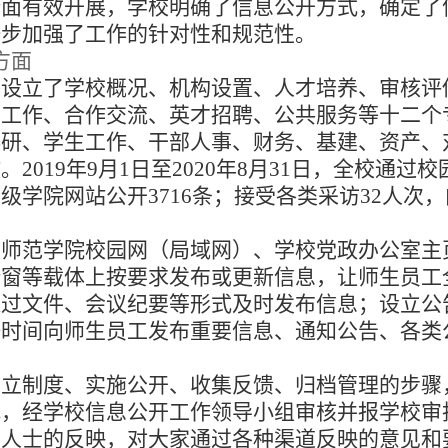
全面有效开展，学校明确了信息公开方式，确定了
一步加强了工作的针对性和规范性。
方面
，设立了学校概况、机构设置、人才培养、审核评
工作、合作交流、英才招聘、公共服务等十二个
科研、学生工作、干部人事、财务、基建、资产、
019年9月1日至2020年8月31日，全校通过校
级学院网站公开3716条；接受各类采访32人次，
庆师范学院校园网（局域网）、学校党政办公室主
橱窗等载体上按要求发布或更新信息，让师生员工
通过文件、会议纪要等形式及时发布信息；设立公
一时间向师生员工发布重要信息、通知公告、各类
建立制度、实施公开、收集反馈、归档管理的步骤
式，经学校信息公开工作领导小组审核并报学校审
会人士的反映，对大家通过各种渠道反映的意见和