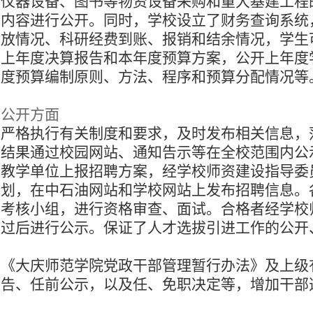
，仪器设备、图书等物资设备采购和重大基建工程
等内容进行公开。同时，学校设立了财务查询系统
发放情况、科研经费到账、报销和结余情况，学生
报上年度决算报告和本年度预算方案，公开上年度
年度预算编制原则、方法、程序和预算分配情况等
。
息公开方面
，严格执行有关制度和要求，及时发布相关信息，
审结果通过校园网站、通知告示等在全校范围内公
各教学单位上报招聘方案，经学校师资建设指导委
计划，在中石油网站和学校网站上发布招聘信息。
成考核小组，进行资格审查、面试。合格者经学校
通过后进行公示。保证了人才选拔引进工作的公开
照《大庆师范学院党政干部管理暂行办法》及上级
预告、任前公示，以及任、免职决定等，增加干部