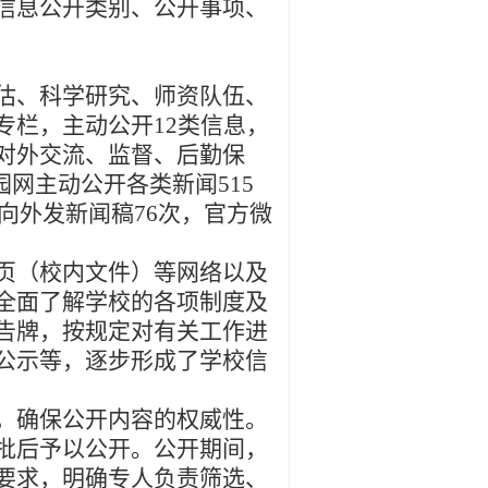
信息公开类别、公开事项、
估、科学研究、师资队伍、
专栏，主动公开12类信息，
对外交流、监督、后勤保
园网主动公开各类新闻515
向外发新闻稿76次，官方微
页（校内文件）等网络以及
全面了解学校的各项制度及
告牌，按规定对有关工作进
公示等，逐步形成了学校信
，确保公开内容的权威性。
批后予以公开。公开期间，
要求，明确专人负责筛选、