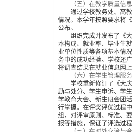
（五）在教学质量信
通过学校教务处、高
情况。本学年按照要求将《大
公布。
组织完成并发布了《大
本构成、就业率、毕业生
业单位性质等各项基本情
务中的成功经验。学校还
将调查结果在就业信息网
（六）在学生管理服
学校重新修订了《大
励与处分、学生申诉、学
学教育大会、新生班会团
行掌握。在评奖评优过程
组，对评审原则、标准、
报等措施，保证了评选过
（七）在对外交流与