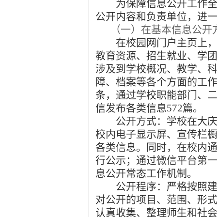
为保障信息公开工作
公开内容和负责单位，进
（一）在基本信息公开
在校园网门户主页上
教育资源、招生就业、学团
涉及到学校概况、教学、
障、档案等各个方面的工作。2
条，通过学校职能部门、二
信发布各类信息572篇。
公开方式：学校在大
校内电子显示屏、宣传栏
各类信息。同时，在校内
行公示；通过微信平台第
息公开常态工作机制。
公开程序：严格按照
对公开的项目、范围、形
认真收集、整理师生和社